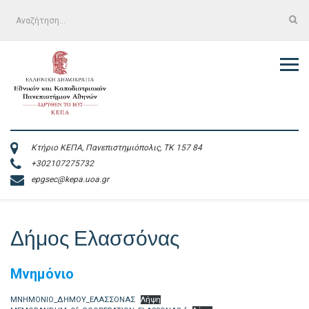
Skip
Αναζήτηση
to
για:
content
Κτήριο ΚΕΠΑ, Πανεπιστημιόπολις, ΤΚ 157 84
+302107275732
epgsec@kepa.uoa.gr
Δήμος Ελασσόνας
Μνημόνιο
ΜΝΗΜΟΝΙΟ_ΔΗΜΟΥ_ΕΛΑΣΣΟΝΑΣ
Λήψη