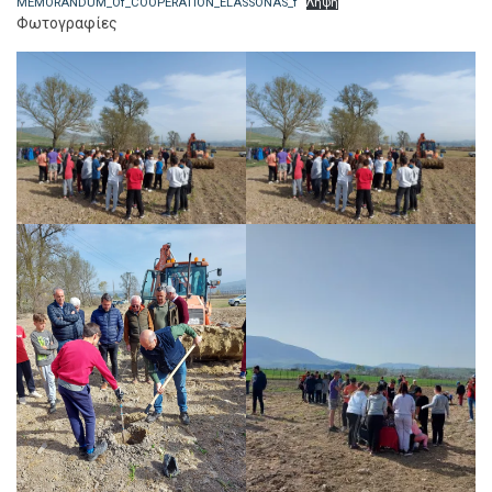
MEMORANDUM_Of_COOPERATION_ELASSONAS_f
Λήψη
Φωτογραφίες