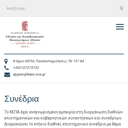
Skip
Αναζήτηση
to
για:
content
Κτήριο ΚΕΠΑ, Πανεπιστημιόπολις, ΤΚ 157 84
+302107275732
epgsec@kepa.uoa.gr
Συνέδρια
Το ΚΕΠΑ έχει αναγνωρισμένη εμπειρία στη διοργάνωση διεθνών
επιστημονικών και κυβερνητικών συναντήσεων και συνεδρίων.
Διοργανώνει το ετήσιο διεθνές επιστημονικό συνέδριο με θέμα