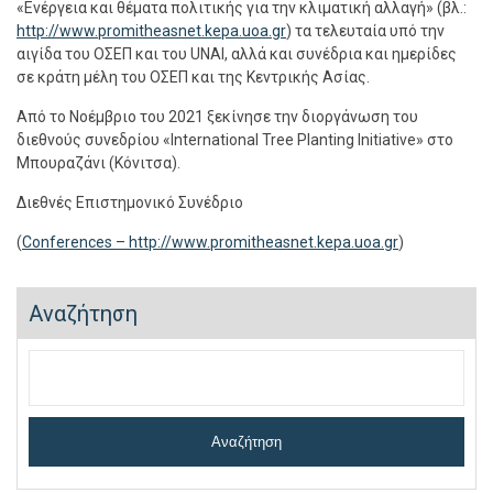
«Ενέργεια και θέματα πολιτικής για την κλιματική αλλαγή» (βλ.:
http://www.promitheasnet.kepa.uoa.gr
) τα τελευταία υπό την
αιγίδα του ΟΣΕΠ και του UΝΑΙ, αλλά και συνέδρια και ημερίδες
σε κράτη μέλη του ΟΣΕΠ και της Κεντρικής Ασίας.
Από το Νοέμβριο του 2021 ξεκίνησε την διοργάνωση του
διεθνούς συνεδρίου «International Tree Planting Initiative» στο
Μπουραζάνι (Κόνιτσα).
Διεθνές Επιστημονικό Συνέδριο
(
Conferences – http://www.promitheasnet.kepa.uoa.gr
)
Αναζήτηση
Αναζήτηση