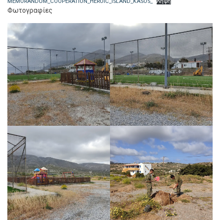
MEMORANDUM_COOPERATION_HEROIC_ISLAND_KASOS_
Λήψη
Φωτογραφίες