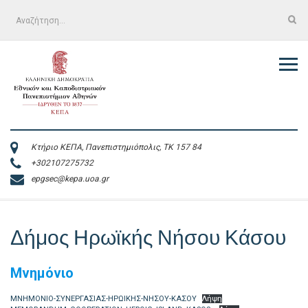
Skip
Αναζήτηση
to
για:
content
Κτήριο ΚΕΠΑ, Πανεπιστημιόπολις, ΤΚ 157 84
+302107275732
epgsec@kepa.uoa.gr
Δήμος Ηρωϊκής Νήσου Κάσου
Μνημόνιο
ΜΝΗΜΟΝΙΟ-ΣΥΝΕΡΓΑΣΙΑΣ-ΗΡΩΙΚΗΣ-ΝΗΣΟΥ-ΚΑΣΟΥ
Λήψη