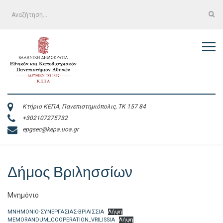
Skip
Αναζήτηση
to
για:
content
Κτήριο ΚΕΠΑ, Πανεπιστημιόπολις, ΤΚ 157 84
+302107275732
epgsec@kepa.uoa.gr
Δήμος Βριλησσίων
Μνημόνιο
ΜΝΗΜΟΝΙΟ-ΣΥΝΕΡΓΑΣΙΑΣ-ΒΡΙΛΙΣΣΙΑ
Λήψη
MEMORANDUM_COOPERATION_VRILISSIA
Λήψη