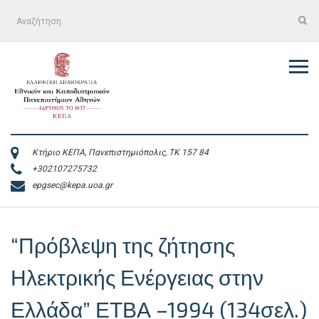
Skip
Αναζήτηση
to
για:
content
Κτήριο ΚΕΠΑ, Πανεπιστημιόπολις, ΤΚ 157 84
+302107275732
epgsec@kepa.uoa.gr
“Πρόβλεψη της ζήτησης
Ηλεκτρικής Ενέργειας στην
Ελλάδα” ΕΤΒΑ –1994 (134σελ.)