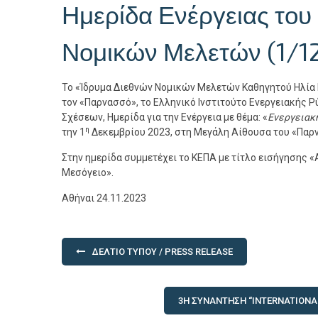
Ημερίδα Ενέργειας του
Νομικών Μελετών (1/1
Το «Ίδρυμα Διεθνών Νομικών Μελετών Καθηγητού Ηλία Κ
τον «Παρνασσό», το Ελληνικό Ινστιτούτο Ενεργειακής Ρ
Σχέσεων, Ημερίδα για την Ενέργεια με θέμα: «
Ενεργειακ
η
την 1
Δεκεμβρίου 2023, στη Μεγάλη Αίθουσα του «Παρνα
Στην ημερίδα συμμετέχει το ΚΕΠΑ με τίτλο εισήγησης 
Μεσόγειο».
Αθήναι 24.11.2023
Πλοήγηση
ΔΕΛΤΊΟ ΤΎΠΟΥ / PRESS RELEASE
άρθρων
3Η ΣΥΝΆΝΤΗΣΗ “INTERNATIONAL 