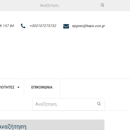
Αναζήτηση
για:
Κ 157 84
+302107275732
epgsec@kepa.uoa.gr
ΙΌΤΗΤΕΣ
ΕΠΙΚΟΙΝΩΝΊΑ
Αναζήτηση
για:
Αναζήτηση