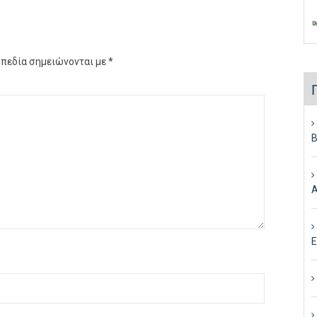
 πεδία σημειώνονται με
*
Β
Α
Ε