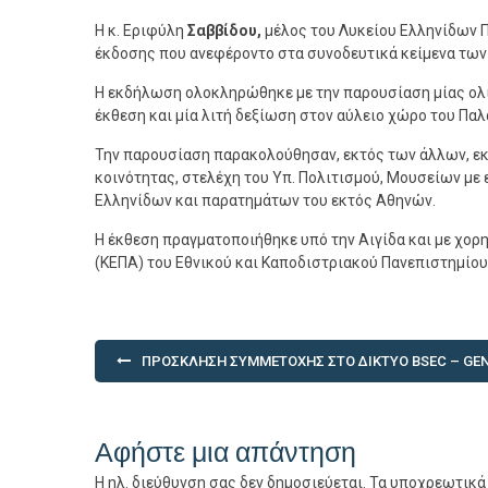
Η κ. Εριφύλη
Σαββίδου,
μέλος του Λυκείου Ελληνίδων 
έκδοσης που ανεφέροντο στα συνοδευτικά κείμενα των
Η εκδήλωση ολοκληρώθηκε με την παρουσίαση μίας ολι
έκθεση και μία λιτή δεξίωση στον αύλειο χώρο του Παλ
Την παρουσίαση παρακολούθησαν, εκτός των άλλων, εκθ
κοινότητας, στελέχη του Υπ. Πολιτισμού, Μουσείων με 
Ελληνίδων και παρατημάτων του εκτός Αθηνών.
Η έκθεση πραγματοποιήθηκε υπό την Αιγίδα και με χορ
(ΚΕΠΑ) του Εθνικού και Καποδιστριακού Πανεπιστημίο
Πλοήγηση
ΠΡΌΣΚΛΗΣΗ ΣΥΜΜΕΤΟΧΉΣ ΣΤΟ ΔΊΚΤΥΟ BSEC – GE
άρθρων
Αφήστε μια απάντηση
Η ηλ. διεύθυνση σας δεν δημοσιεύεται.
Τα υποχρεωτικά